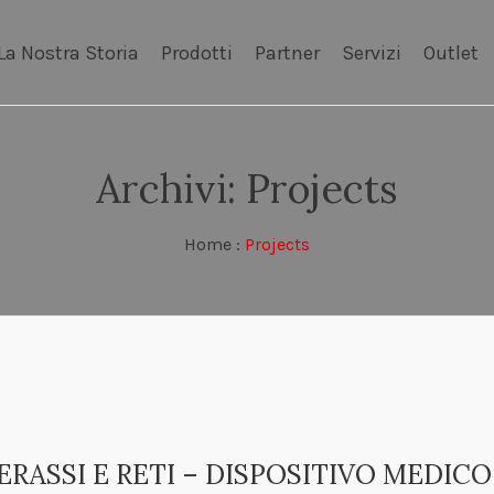
La Nostra Storia
Prodotti
Partner
Servizi
Outlet
Archivi:
Projects
Home
:
Projects
RASSI E RETI – DISPOSITIVO MEDICO