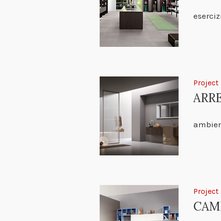
eserci
Project
ARR
ambient
Project
CAM