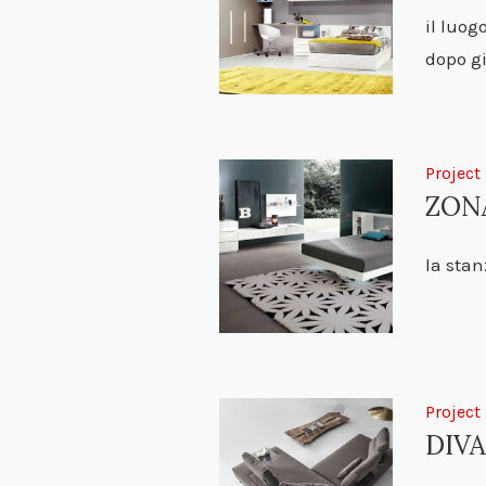
il luog
dopo g
Project
ZON
la stan
Project
DIVA