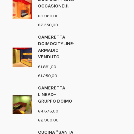
OCCASIONE!!!
€
3.960,00
Il
Il
€
2.550,00
prezzo
prezzo
CAMERETTA
originale
attuale
DOIMOCITYLINE-
ARMADIO
era:
è:
VENDUTO
€3.960,00.
€2.550,00.
€
1.891,00
Il
Il
€
1.250,00
prezzo
prezzo
CAMERETTA
originale
attuale
LINEAD-
GRUPPO DOIMO
era:
è:
€1.891,00.
€1.250,00.
€
4.676,00
Il
Il
€
2.900,00
prezzo
prezzo
CUCINA "SANTA