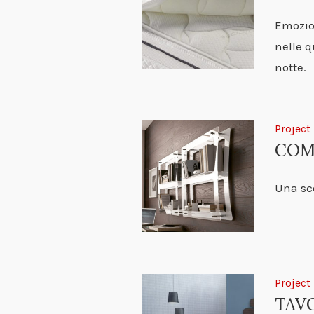
Emozion
nelle q
notte.
Project
COM
Una sce
Project
TAVO