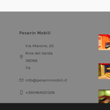
Pesarin Mobili
Via Marone, 20
Riva del Garda
38066
TN
info@pesarinmobili.it
+390464521326