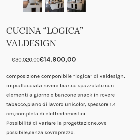
CUCINA “LOGICA”
VALDESIGN
Il
Il
€
14.900,00
€
30.020,00
prezzo
prezzo
originale
attuale
composizione componibile “logica” di valdesign,
era:
è:
impiallacciata rovere bianco spazzolato con
€30.020,00.
€14.900,00.
elementi a giorno e bancone snack in rovere
tabacco,piano di lavoro unicolor, spessore 1,4
cm,completa di elettrodomestici.
Possibilità di variare la progettazione,ove
possibile,senza sovraprezzo.