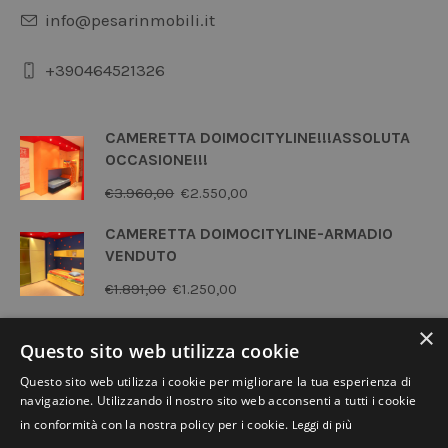
info@pesarinmobili.it
+390464521326
CAMERETTA DOIMOCITYLINE!!!ASSOLUTA
OCCASIONE!!!
Il
Il
€
3.960,00
€
2.550,00
prezzo
prezzo
CAMERETTA DOIMOCITYLINE-ARMADIO
originale
attuale
VENDUTO
era:
è:
Il
Il
€
1.891,00
€
1.250,00
€3.960,00.
€2.550,00.
prezzo
prezzo
CAMERETTA LINEAD-GRUPPO DOIMO
×
originale
attuale
Questo sito web utilizza cookie
Il
Il
€
4.676,00
€
2.900,00
era:
è:
Questo sito web utilizza i cookie per migliorare la tua esperienza di
prezzo
prezzo
navigazione. Utilizzando il nostro sito web acconsenti a tutti i cookie
€1.891,00.
€1.250,00.
originale
attuale
in conformità con la nostra policy per i cookie.
Leggi di più